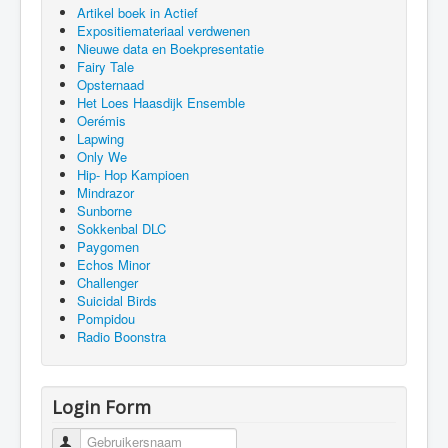
Artikel boek in Actief
Expositiemateriaal verdwenen
Nieuwe data en Boekpresentatie
Fairy Tale
Opsternaad
Het Loes Haasdijk Ensemble
Oerémis
Lapwing
Only We
Hip- Hop Kampioen
Mindrazor
Sunborne
Sokkenbal DLC
Paygomen
Echos Minor
Challenger
Suicidal Birds
Pompidou
Radio Boonstra
Login Form
Gebruikersnaam