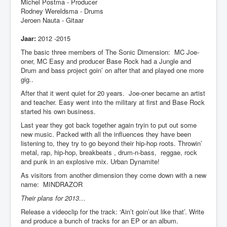
Michel Postma - Producer
Nieuws
Rodney Wereldsma - Drums
Jeroen Nauta - Gitaar
Jaar:
2012 -2015
The basic three members of The Sonic Dimension: MC Joe-
oner, MC Easy and producer Base Rock had a Jungle and
Drum and bass project goin’ on after that and played one more
gig..
After that it went quiet for 20 years. Joe-oner became an artist
and teacher. Easy went into the military at first and Base Rock
started his own business.
Last year they got back together again tryin to put out some
new music. Packed with all the influences they have been
listening to, they try to go beyond their hip-hop roots. Throwin’
metal, rap, hip-hop, breakbeats , drum-n-bass, reggae, rock
and punk in an explosive mix. Urban Dynamite!
As visitors from another dimension they come down with a new
name: MINDRAZOR
Their plans for 2013…
Release a videoclip for the track: ‘Ain’t goin’out like that’. Write
and produce a bunch of tracks for an EP or an album.