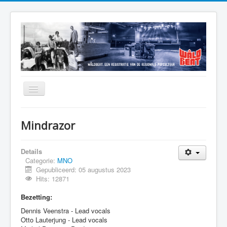
Home
Mindrazor
Alfabetisch Overzicht
Mooie Verhalen
Details
Categorie:
MNO
Jaaroverzicht
Gepubliceerd: 05 augustus 2023
Hits: 12871
Muzikanten
Bezetting:
Podia
Dennis Veenstra - Lead vocals
Theaterburo Friesland
Otto Lauterjung - Lead vocals