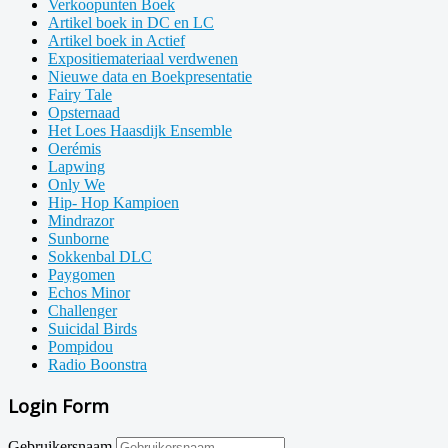
Verkoopunten Boek
Artikel boek in DC en LC
Artikel boek in Actief
Expositiemateriaal verdwenen
Nieuwe data en Boekpresentatie
Fairy Tale
Opsternaad
Het Loes Haasdijk Ensemble
Oerémis
Lapwing
Only We
Hip- Hop Kampioen
Mindrazor
Sunborne
Sokkenbal DLC
Paygomen
Echos Minor
Challenger
Suicidal Birds
Pompidou
Radio Boonstra
Login Form
Gebruikersnaam