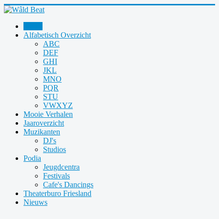
Home
Alfabetisch Overzicht
ABC
DEF
GHI
JKL
MNO
PQR
STU
VWXYZ
Mooie Verhalen
Jaaroverzicht
Muzikanten
DJ's
Studios
Podia
Jeugdcentra
Festivals
Cafe's Dancings
Theaterburo Friesland
Nieuws