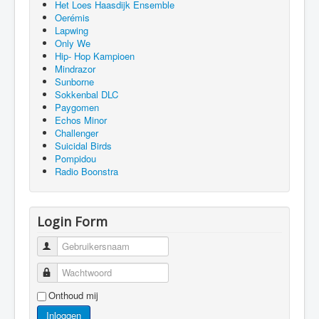
Het Loes Haasdijk Ensemble
Oerémis
Lapwing
Only We
Hip- Hop Kampioen
Mindrazor
Sunborne
Sokkenbal DLC
Paygomen
Echos Minor
Challenger
Suicidal Birds
Pompidou
Radio Boonstra
Login Form
Gebruikersnaam
Wachtwoord
Onthoud mij
Inloggen