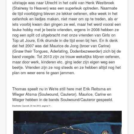
uitstapje was naar Utrecht in het café van Henk Westbroek
(Stairway to Heaven) was een superleuk optreden. Naarmate
de tijd voorbijging bleven ze lekker oefenen, elke week in het
oefenhok en liedjes maken, niet meer om op te treden, als er
iets voorbij kwam dan gingen ze wel, maar het werd vooral een
leuke hobby met je beste vrienden, ergens in 2008 hebben ze
nog een split cd uitgebracht met onze vrienden van Girls on
Top uit Joure, Erik drumde in die tijd even bij hen. En ik denk
dat het 2007 was dat Maurice de Jong (broer van Carine)
(Gnaw their Tongues, Aderlating, Dodenbezweerder) zich bij de
band voegde. Tot 2013 zijn ze trouw wekelijks blijven oefenen,
maar door werk, kinderen etc. ging ieder zijn eigen weg een
beetje. Vrienden zijn ze nog steeds en ze hebben altijd nog het
plan om weer eens te gaan jammen.
Thomas speelt nu in We're still here met Erik Reitsma en
Wieger Atsma (Soulwound, Cauteror). Maurice, Carine en
Wieger hebben in de bands Soulwound/Cauteror gespeeld.