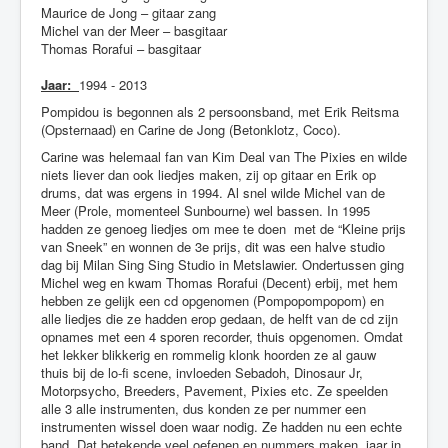
Maurice de Jong – gitaar zang
Nieuws
Michel van der Meer – basgitaar
Thomas Rorafui – basgitaar
Jaar:
1994 - 2013
Pompidou is begonnen als 2 persoonsband, met
Erik Reitsma
(Opsternaad) en
Carine de Jong (Betonklotz, Coco).
Carine was helemaal fan van Kim Deal van The Pixies en wilde
niets liever dan ook liedjes maken, zij op gitaar en Erik op
drums, dat was ergens in 1994. Al snel wilde
Michel van de
Meer (Prole, momenteel Sunbourne) wel bassen. In 1995
hadden ze genoeg liedjes om mee te doen met de “Kleine prijs
van Sneek” en wonnen de 3e prijs, dit was een halve studio
dag bij Milan Sing Sing Studio in Metslawier. Ondertussen ging
Michel weg en kwam Thomas Rorafui (Decent) erbij, met hem
hebben ze gelijk een cd opgenomen (Pompopompopom) en
alle liedjes die ze hadden erop gedaan, de helft van de cd zijn
opnames met een 4 sporen recorder, thuis opgenomen. Omdat
het lekker blikkerig en rommelig klonk hoorden ze al gauw
thuis bij de lo-fi scene, invloeden Sebadoh, Dinosaur Jr,
Motorpsycho, Breeders, Pavement, Pixies etc. Ze speelden
alle 3 alle instrumenten, dus konden ze per nummer een
instrumenten wissel doen waar nodig. Ze hadden nu een echte
band. Dat betekende veel oefenen en nummers maken, jaar in,