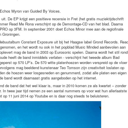
 Echos Myron van Guided By Voices.
uit. De EP krijgt een positieve recensie in Fret (het gratis muziektijdschrift
nummer Read Me Rona verschijnt op de Demontage-CD van het blad. Daarna
 VPRO op 3FM. In september 2001 doet Echos Minor mee aan de regiofinale
in Groningen.
debuutalbum Constant Exposure uit bij het Haagse label Grond Records. Rea
genomen, en het wordt nu ook in het popblad Music Minded aanbevolen aan
 oplevert mag de band in 2003 op Eurosonic spelen. Daarna wordt het stil rond
ude heeft de band inmiddels verlaten - verschijnt het tweede album Bad
geperst op 570 LP’s. De 570 witte platenhoezen worden verspreid op de vloer
rvolgens mag beeldend kunstenaar Teo Tomson zijn creativiteit loslaten op
rden de hoezen weer losgesneden en genummerd, zodat alle platen een eigen
e band wordt daarnaast gratis aangeboden op het internet.
nd de band dat het wel klaar is, maar in 2010 komen ze als kwartet – zonder
. In twee jaar tijd nemen ze een aantal nummers op voor wat hun allerlaatste
t op 11 juni 2014 op Youtube en is daar nog steeds te beluisteren.