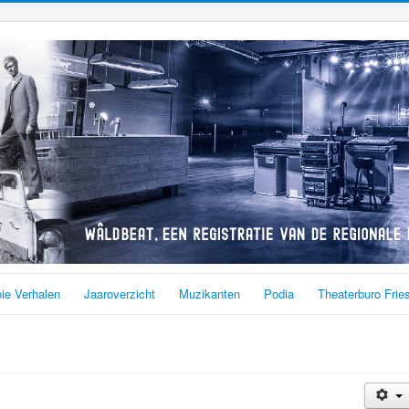
ie Verhalen
Jaaroverzicht
Muzikanten
Podia
Theaterburo Frie