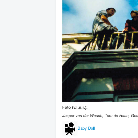
Foto (v.l.n.r.):
Jasper van der Woude, Tom de Haan, Gerb
Baby Doll