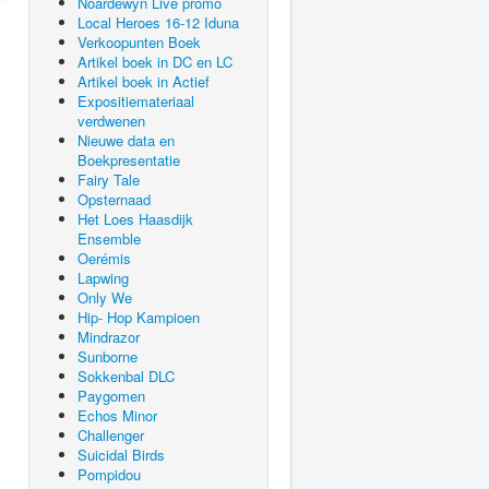
Noardewyn Live promo
Local Heroes 16-12 Iduna
Verkoopunten Boek
Artikel boek in DC en LC
Artikel boek in Actief
Expositiemateriaal
verdwenen
Nieuwe data en
Boekpresentatie
Fairy Tale
Opsternaad
Het Loes Haasdijk
Ensemble
Oerémis
Lapwing
Only We
Hip- Hop Kampioen
Mindrazor
Sunborne
Sokkenbal DLC
Paygomen
Echos Minor
Challenger
Suicidal Birds
Pompidou