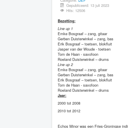
Categorie:
DEF
Gepubliceerd: 13 juli 2023
Hits: 12506
Bezetting:
Line up 1
Emke Bosgraaf – zang, gitaar
Gerben Duisterwinkel – zang, bas
Erik Bosgraaf – toetsen, blokfluit
Jasper van der Woude - toetsen
Tom de Haan - saxofoon
Roeland Duisterwinkel – drums
Line up 2
Emke Bosgraaf – zang, gitaar
Gerben Duisterwinkel – zang, bas
Erik Bosgraaf – toetsen, blokfluit
Tom de Haan - saxofoon
Roeland Duisterwinkel – drums
Jaar:
2000 tot 2008
2010 tot 2012
Echos Minor was een Fries-Groningse indi