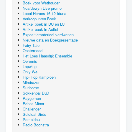
Boek voor Wethouder
Noardewyn Live promo
Local Heroes 16-12 Iduna
Verkoopunten Boek
Artikel boek in DC en LC
Artikel boek in Actief
Expositiemateriaal verdwenen
Nieuwe data en Boekpresentatie
Fairy Tale
Opsternaad
Het Loes Haasdijk Ensemble
Oerémis
Lapwing
Only We
Hip- Hop Kampioen
Mindrazor
Sunborne
Sokkenbal DLC
Paygomen
Echos Minor
Challenger
Suicidal Birds
Pompidou
Radio Boonstra