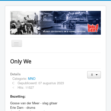
Home
Only We
Alfabetisch Overzicht
Mooie Verhalen
Details
Categorie:
MNO
Jaaroverzicht
Gepubliceerd: 07 augustus 2023
Hits: 11527
Muzikanten
Bezetting:
Podia
Gosse van der Meer - slag gitaar
Theaterburo Friesland
Erie Dam - drums