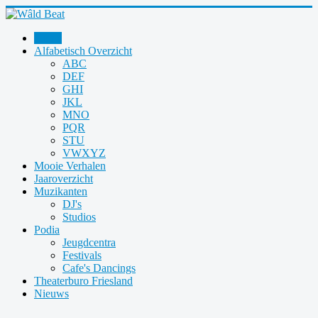
Home
Alfabetisch Overzicht
ABC
DEF
GHI
JKL
MNO
PQR
STU
VWXYZ
Mooie Verhalen
Jaaroverzicht
Muzikanten
DJ's
Studios
Podia
Jeugdcentra
Festivals
Cafe's Dancings
Theaterburo Friesland
Nieuws