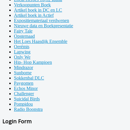
Verkoopunten Boek
Artikel boek in DC en LC
Artikel boek in Actief
Expositiemateriaal verdwenen
Nieuwe data en Boekpresentatie
Fairy Tale
Opsternaad
Het Loes Haasdijk Ensemble
Oerémis
Lapwing
Only We
Hip- Hop Kampioen
Mindrazor
Sunborne
Sokkenbal DLC
Paygomen
Echos Minor
Challenger
Suicidal Birds
Pompidou
Radio Boonstra
Login Form