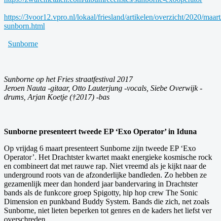
https://3voor12.vpro.nl/lokaal/friesland/artikelen/overzicht/2020/maar
sunborn.html
Sunborne
Sunborne op het Fries straatfestival 2017
Jeroen Nauta -gitaar, Otto Lauterjung -vocals, Siebe Overwijk -
drums, Arjan Koetje (†2017) -bas
Sunborne presenteert tweede EP ‘Exo Operator’ in Iduna
Op vrijdag 6 maart presenteert Sunborne zijn tweede EP ‘Exo
Operator’. Het Drachtster kwartet maakt energieke kosmische rock
en combineert dat met rauwe rap. Niet vreemd als je kijkt naar de
underground roots van de afzonderlijke bandleden. Zo hebben ze
gezamenlijk meer dan honderd jaar bandervaring in Drachtster
bands als de funkcore groep Spigotty, hip hop crew The Sonic
Dimension en punkband Buddy System. Bands die zich, net zoals
Sunborne, niet lieten beperken tot genres en de kaders het liefst ver
overschreden.