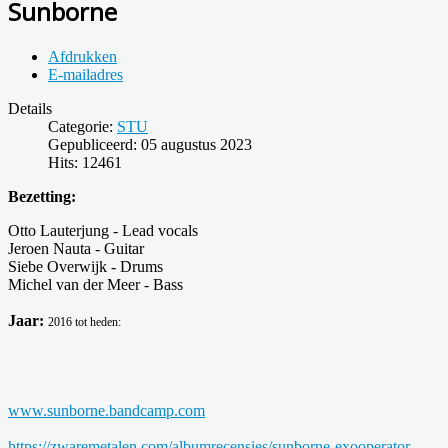
Sunborne
Afdrukken
E-mailadres
Details
Categorie:
STU
Gepubliceerd: 05 augustus 2023
Hits: 12461
Bezetting:
Otto Lauterjung - Lead vocals
Jeroen Nauta - Guitar
Siebe Overwijk - Drums
Michel van der Meer - Bass
Jaar:
2016 tot heden:
www.sunborne.bandcamp.com
https://zwaremetalen.com/albumrecensies/sunborne-exooperator