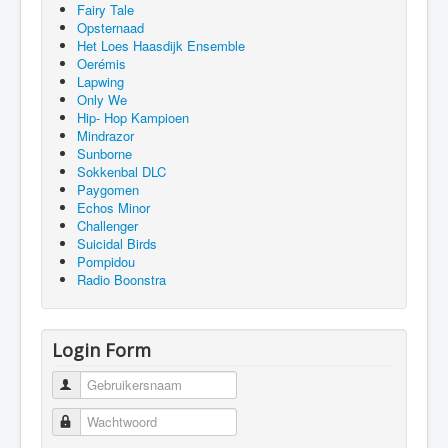
Fairy Tale
Opsternaad
Het Loes Haasdijk Ensemble
Oerémis
Lapwing
Only We
Hip- Hop Kampioen
Mindrazor
Sunborne
Sokkenbal DLC
Paygomen
Echos Minor
Challenger
Suicidal Birds
Pompidou
Radio Boonstra
Login Form
Gebruikersnaam
Wachtwoord