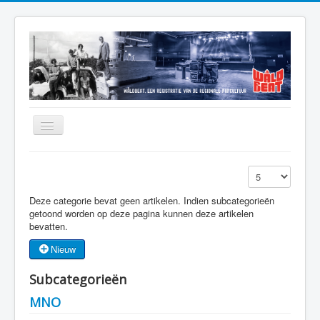
Home
Toon #
Alfabetisch Overzicht
Deze categorie bevat geen artikelen. Indien subcategorieën
Mooie Verhalen
getoond worden op deze pagina kunnen deze artikelen
bevatten.
Jaaroverzicht
Nieuw
Muzikanten
Subcategorieën
Podia
MNO
Theaterburo Friesland