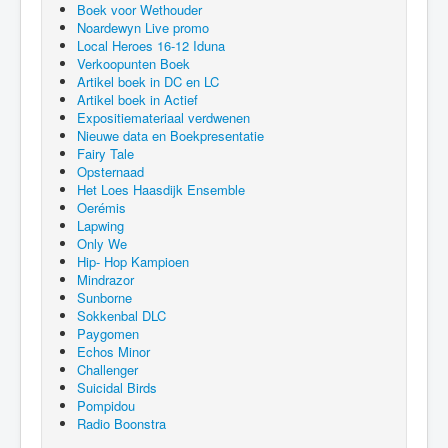
Boek voor Wethouder
Noardewyn Live promo
Local Heroes 16-12 Iduna
Verkoopunten Boek
Artikel boek in DC en LC
Artikel boek in Actief
Expositiemateriaal verdwenen
Nieuwe data en Boekpresentatie
Fairy Tale
Opsternaad
Het Loes Haasdijk Ensemble
Oerémis
Lapwing
Only We
Hip- Hop Kampioen
Mindrazor
Sunborne
Sokkenbal DLC
Paygomen
Echos Minor
Challenger
Suicidal Birds
Pompidou
Radio Boonstra