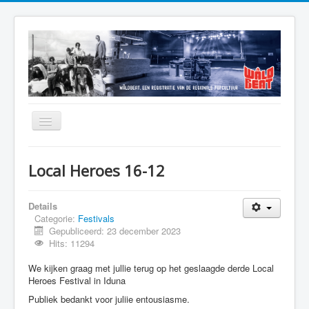
Home
Local Heroes 16-12
Alfabetisch Overzicht
Mooie Verhalen
Details
Categorie:
Festivals
Jaaroverzicht
Gepubliceerd: 23 december 2023
Hits: 11294
Muzikanten
We kijken graag met jullie terug op het geslaagde derde Local
Podia
Heroes Festival in Iduna
Theaterburo Friesland
Publiek bedankt voor juliie entousiasme.