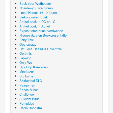
Boek voor Wethouder
Noardewyn Live promo
Local Heroes 16-12 Iduna
Verkoopunten Boek
Artikel boek in DC en LC
Artikel boek in Actief
Expositiemateriaal verdwenen
Nieuwe data en Boekpresentatie
Fairy Tale
Opsternaad
Het Loes Haasdijk Ensemble
Oerémis
Lapwing
Only We
Hip- Hop Kampioen
Mindrazor
Sunborne
Sokkenbal DLC
Paygomen
Echos Minor
Challenger
Suicidal Birds
Pompidou
Radio Boonstra